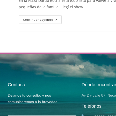
En la Plaza Dardo Rocha está todo listo para volver a vi
pequeñas de la familia. Elegí el show…
Continuar Leyendo
Contacto
Dónde encontra
Dejanos tu consulta, y nos
Av 2 y calle 87, Nec
comunicaremos a la brevedad.
Teléfonos