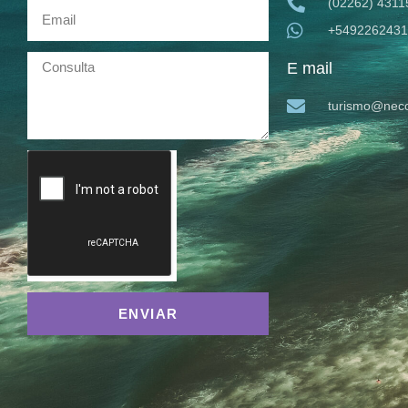
(02262) 4311
+5492262431
E mail
turismo@neco
ENVIAR