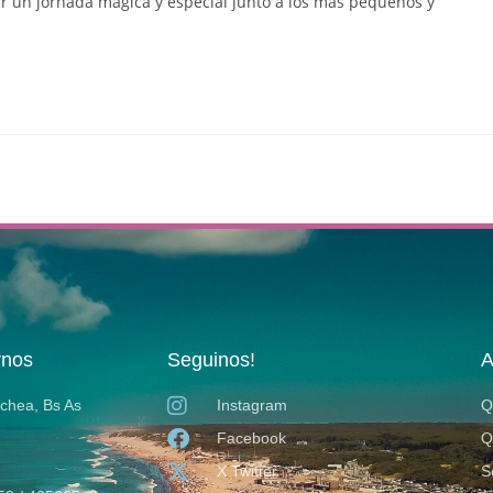
vir un jornada mágica y especial junto a los más pequeños y
rnos
Seguinos!
A
ochea, Bs As
Instagram
Q
Facebook
Q
X Twitter
S