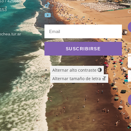
53 / 425665
N
TikTok
153
C
YouTube
chea.tur.ar
SUSCRIBIRSE
Alternar alto contraste
Alternar tamaño de letra