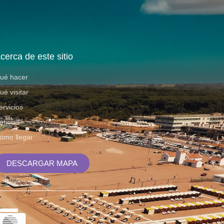
cerca de este sitio
ué hacer
ué visitar
ervicios
oticias
ómo llegar
DESCARGAR MAPA