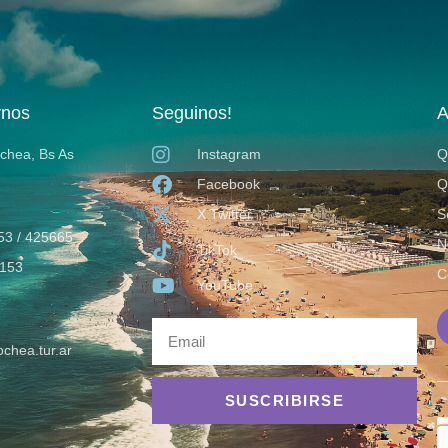
rnos
Seguinos!
A
ochea, Bs As
Instagram
Q
Facebook
Q
X Twitter
S
53 / 425665
N
TikTok
153
C
YouTube
chea.tur.ar
SUSCRIBIRSE