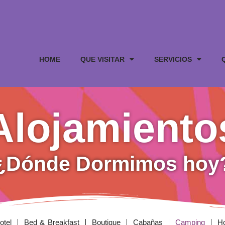
HOME
QUE VISITAR
SERVICIOS
Alojamiento
¿Dónde Dormimos hoy
otel
Bed & Breakfast
Boutique
Cabañas
Camping
H