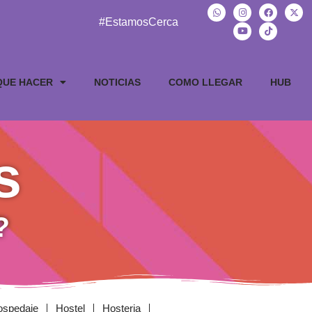
#EstamosCerca
QUE HACER
NOTICIAS
COMO LLEGAR
HUB
s
?
ospedaje
Hostel
Hosteria