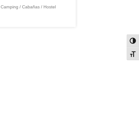
Camping / Cabañas / Hostel
Alter
Alter