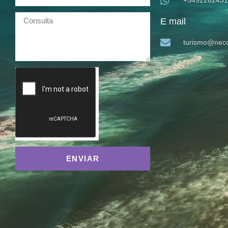
+5492262431
E mail
turismo@neco
ENVIAR