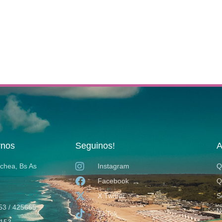
rnos
Seguinos!
A
ochea, Bs As
Instagram
Q
Facebook
Q
X Twitter
S
53 / 425665
N
TikTok