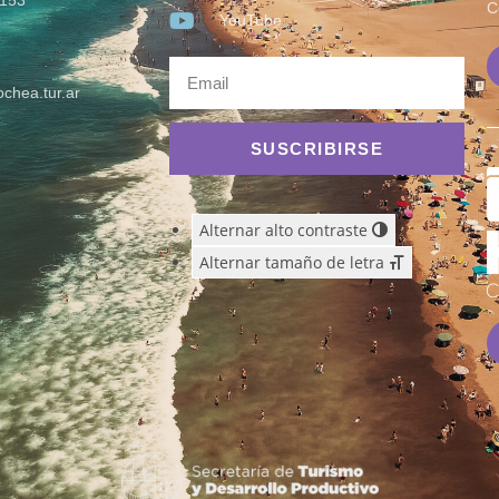
153
C
YouTube
chea.tur.ar
SUSCRIBIRSE
Alternar alto contraste
Alternar tamaño de letra