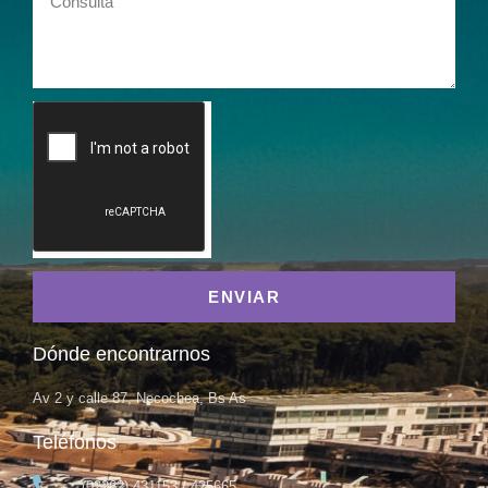
ENVIAR
Dónde encontrarnos
Av 2 y calle 87, Necochea, Bs As
Teléfonos
(02262) 431153 / 425665