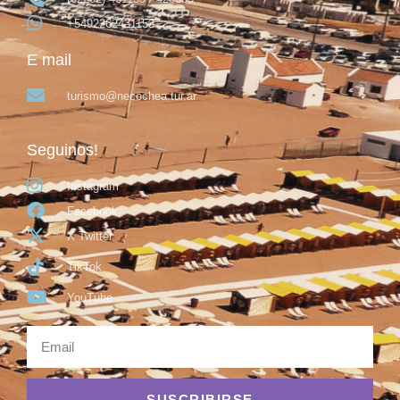
+5492262431153
E mail
turismo@necochea.tur.ar
Seguinos!
Instagram
Facebook
X Twitter
TikTok
YouTube
SUSCRIBIRSE