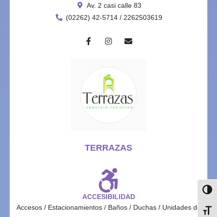
Av. 2 casi calle 83
(02262) 42-5714 / 2262503619
TERRAZAS
Alter
ACCESIBILIDAD
Accesos / Estacionamientos / Baños / Duchas / Unidades de
Alter