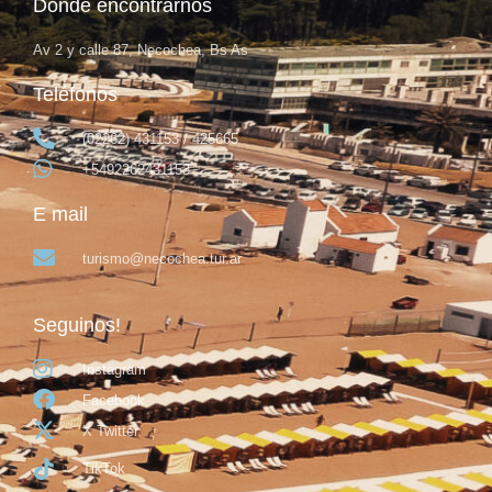
Dónde encontrarnos
Av 2 y calle 87, Necochea, Bs As
Teléfonos
(02262) 431153 / 425665
+5492262431153
E mail
turismo@necochea.tur.ar
Seguinos!
Instagram
Facebook
X Twitter
TikTok