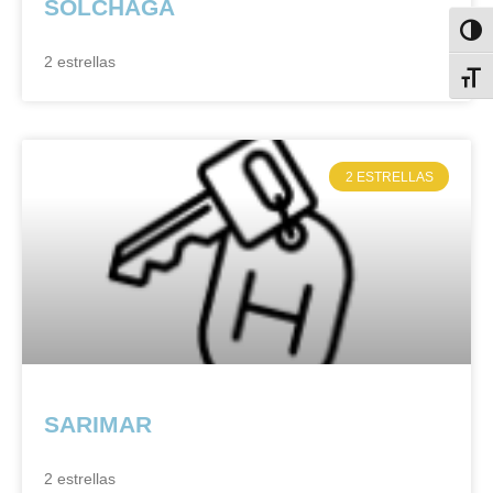
SOLCHAGA
Alter
2 estrellas
Alter
2 ESTRELLAS
SARIMAR
2 estrellas