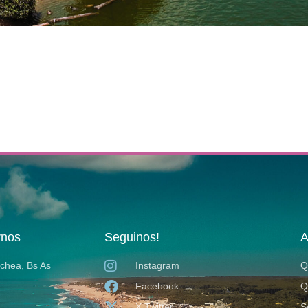
rnos
Seguinos!
A
ochea, Bs As
Instagram
Q
Facebook
Q
X Twitter
S