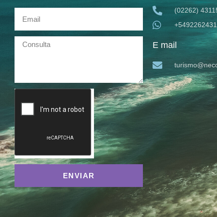
(02262) 4311
+5492262431
E mail
turismo@neco
ENVIAR