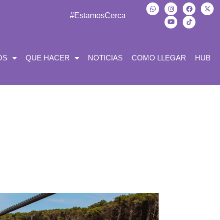
#EstamosCerca
OS
QUE HACER
NOTICIAS
COMO LLEGAR
HUB