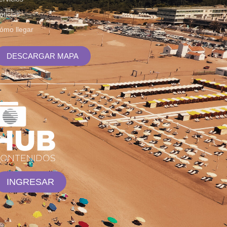
oticias
ómo llegar
DESCARGAR MAPA
INGRESAR