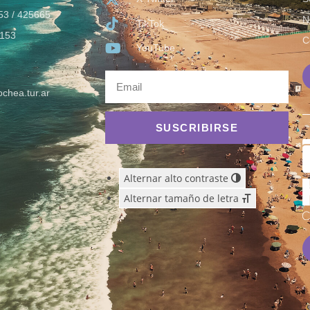
53 / 425665
N
TikTok
153
C
YouTube
chea.tur.ar
SUSCRIBIRSE
Alternar alto contraste
Alternar tamaño de letra