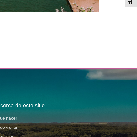
Alter
cerca de este sitio
ué hacer
ué visitar
ervicios