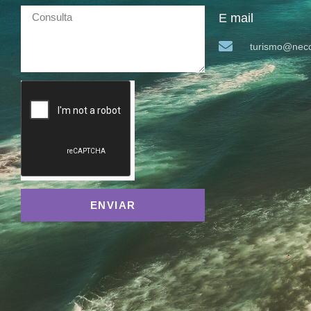
E mail
turismo@neco
ENVIAR