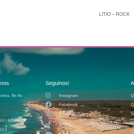
LITIO – ROCK
rnos
Seguinos!
A
ochea, Bs As
Instagram
Q
Facebook
Q
X Twitter
S
53 / 425665
N
TikTok
153
C