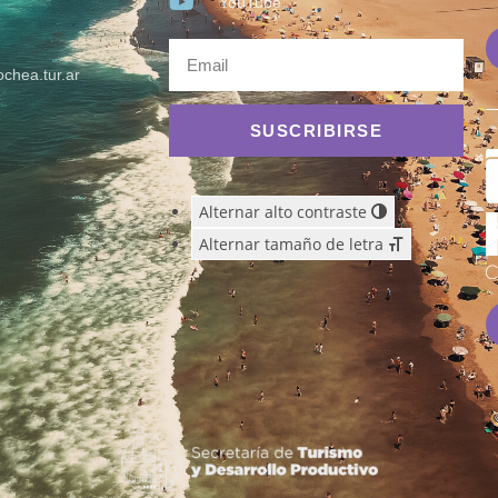
YouTube
chea.tur.ar
SUSCRIBIRSE
Alternar alto contraste
Alternar tamaño de letra