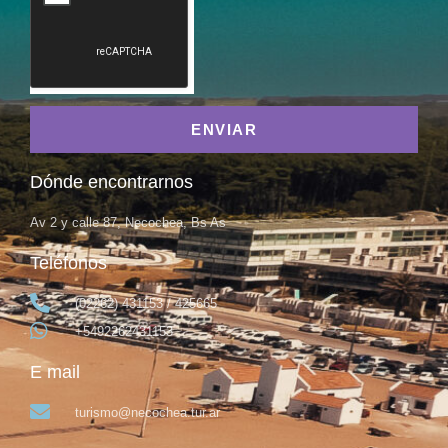
ENVIAR
Dónde encontrarnos
Av 2 y calle 87, Necochea, Bs As
Teléfonos
(02262) 431153 / 425665
+5492262431153
E mail
turismo@necochea.tur.ar