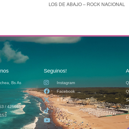
LOS DE ABAJO – ROCK NACIONAL
rnos
Seguinos!
A
ochea, Bs As
Instagram
Q
Facebook
Q
X Twitter
S
53 / 425665
N
TikTok
153
C
YouTube