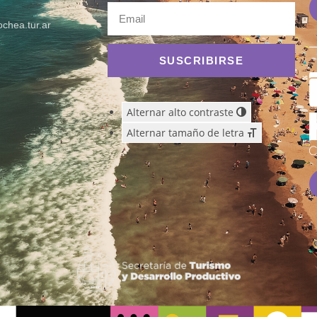
chea.tur.ar
SUSCRIBIRSE
Alternar alto contraste
Alternar tamaño de letra