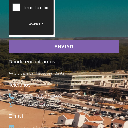
ENVIAR
Dónde encontrarnos
Av 2 y calle 87, Necochea, Bs As
Teléfonos
(02262) 431153 / 425665
+5492262431153
E mail
turismo@necochea.tur.ar