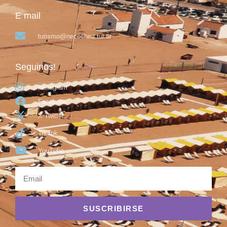
E mail
turismo@necochea.tur.ar
Seguinos!
Instagram
Facebook
X Twitter
TikTok
YouTube
SUSCRIBIRSE