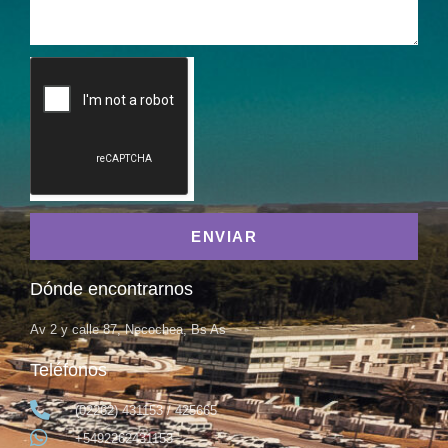
ENVIAR
Dónde encontrarnos
Av 2 y calle 87, Necochea, Bs As
Teléfonos
(02262) 431153 / 425665
+5492262431153