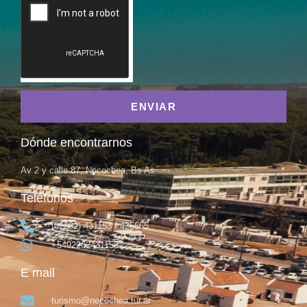
ENVIAR
Dónde encontrarnos
Av 2 y calle 87, Necochea, Bs As
Teléfonos
(02262) 431153 / 425665
+5492262431153
E mail
turismo@necochea.tur.ar