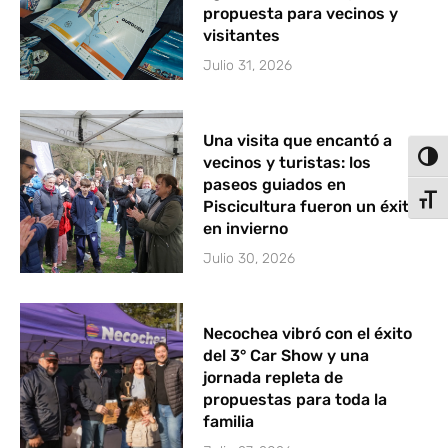
propuesta para vecinos y
visitantes
Julio 31, 2026
Una visita que encantó a
Alter
vecinos y turistas: los
paseos guiados en
Alter
Piscicultura fueron un éxito
en invierno
Julio 30, 2026
Necochea vibró con el éxito
del 3° Car Show y una
jornada repleta de
propuestas para toda la
familia