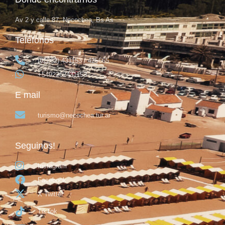
Av 2 y calle 87, Necochea, Bs As
Teléfonos
(02262) 431153 / 425665
+5492262431153
E mail
turismo@necochea.tur.ar
Seguinos!
Instagram
Facebook
X Twitter
TikTok