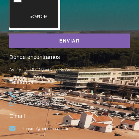
ENVIAR
Dónde encontrarnos
Av 2 y calle 87, Necochea, Bs As
Teléfonos
(02262) 431153 / 425665
+5492262431153
E mail
turismo@necochea.tur.ar