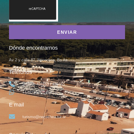
ENVIAR
Dónde encontrarnos
Av 2 y calle 87, Necochea, Bs As
Teléfonos
(02262) 431153 / 425665
+5492262431153
E mail
turismo@necochea.tur.ar