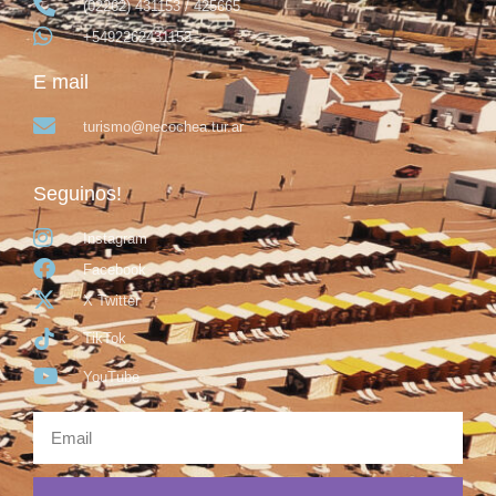
(02262) 431153 / 425665
+5492262431153
E mail
turismo@necochea.tur.ar
Seguinos!
Instagram
Facebook
X Twitter
TikTok
YouTube