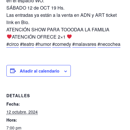
en el espacio WO.
SÁBADO 12 de OCT 19 Hs.
Las entradas ya están a la venta en ADN y ART ticket
link en Bio.
️ATENCIÓN SHOW PARA TOOODAA LA FAMILIA
ATENCIÓN OFRECE 2×1
#circo
#teatro
#humor
#comedy
#malavares
#necochea
Añadir al calendario
DETALLES
Fecha:
12 octubre, 2024
Hora:
7:00 pm