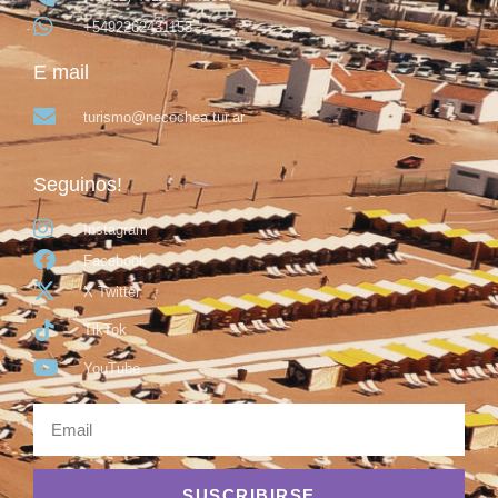
+5492262431153
E mail
turismo@necochea.tur.ar
Seguinos!
Instagram
Facebook
X Twitter
TikTok
YouTube
SUSCRIBIRSE