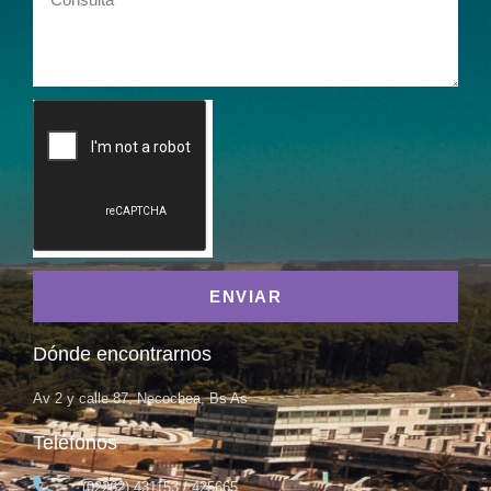
ENVIAR
Dónde encontrarnos
Av 2 y calle 87, Necochea, Bs As
Teléfonos
(02262) 431153 / 425665