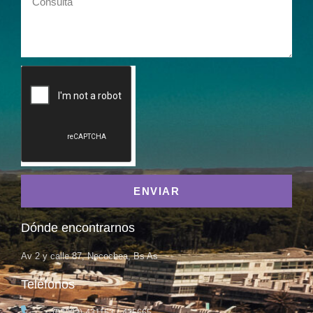
ENVIAR
Dónde encontrarnos
Av 2 y calle 87, Necochea, Bs As
Teléfonos
(02262) 431153 / 425665