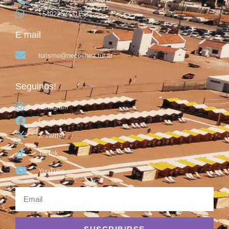
+5492262431153
E mail
turismo@necochea.tur.ar
Seguinos!
Instagram
Facebook
X Twitter
TikTok
YouTube