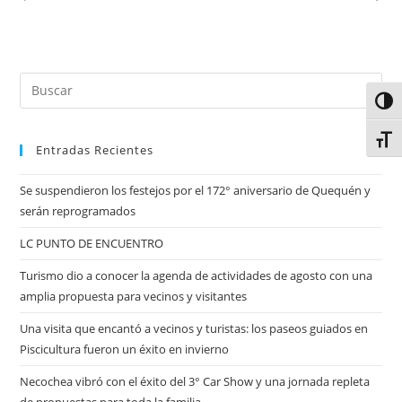
Alter
Alter
Entradas Recientes
Se suspendieron los festejos por el 172° aniversario de Quequén y
serán reprogramados
LC PUNTO DE ENCUENTRO
Turismo dio a conocer la agenda de actividades de agosto con una
amplia propuesta para vecinos y visitantes
Una visita que encantó a vecinos y turistas: los paseos guiados en
Piscicultura fueron un éxito en invierno
Necochea vibró con el éxito del 3° Car Show y una jornada repleta
de propuestas para toda la familia