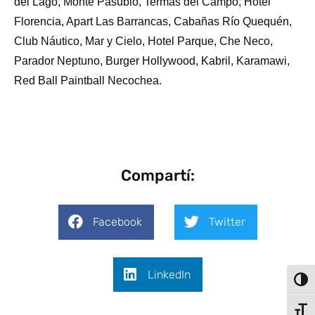
del Lago, Monte Pasubio, Termas del Campo, Hotel
Florencia, Apart Las Barrancas, Cabañas Río Quequén,
Club Náutico, Mar y Cielo, Hotel Parque, Che Neco,
Parador Neptuno, Burger Hollywood, Kabril, Karamawi,
Red Ball Paintball Necochea.
Compartí:
Facebook
Twitter
LinkedIn
Alter
Alter