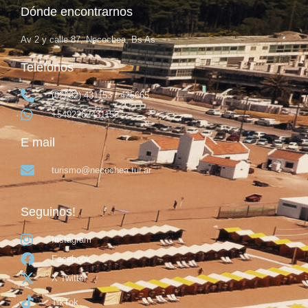
Dónde encontrarnos
Av 2 y calle 87, Necochea, Bs As
Teléfonos
(02262) 431153 / 425665
+5492262431153
E mail
turismo@necochea.tur.ar
Seguinos!
Instagram
Facebook
X Twitter
TikTok