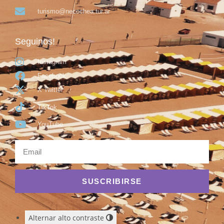
turismo@necochea.tur.ar
Seguinos!
Instagram
Facebook
X Twitter
TikTok
YouTube
SUSCRIBIRSE
Alternar alto contraste