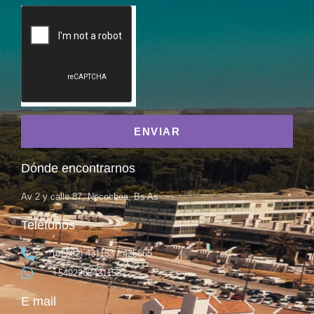
ENVIAR
Dónde encontrarnos
Av 2 y calle 87, Necochea, Bs As
Teléfonos
(02262) 431153 / 425665
+5492262431153
E mail