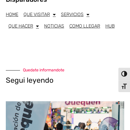
HOME
QUE VISITAR
SERVICIOS
QUE HACER
NOTICIAS
COMO LLEGAR
HUB
Quedate informandote
Alter
Segui leyendo
Alter