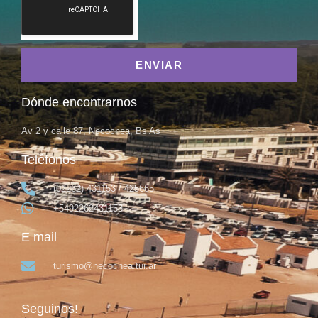
ENVIAR
Dónde encontrarnos
Av 2 y calle 87, Necochea, Bs As
Teléfonos
(02262) 431153 / 425665
+5492262431153
E mail
turismo@necochea.tur.ar
Seguinos!