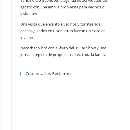
Turismo dio a conocer la agenda de actividades de
agosto con una amplia propuesta para vecinos y
visitantes
Una visita que encantó a vecinos y turistas: los
paseos guiados en Piscicultura fueron un éxito en
invierno
Necochea vibró con el éxito del 3° Car Show y una
jornada repleta de propuestas para toda la familia
Comentarios Recientes