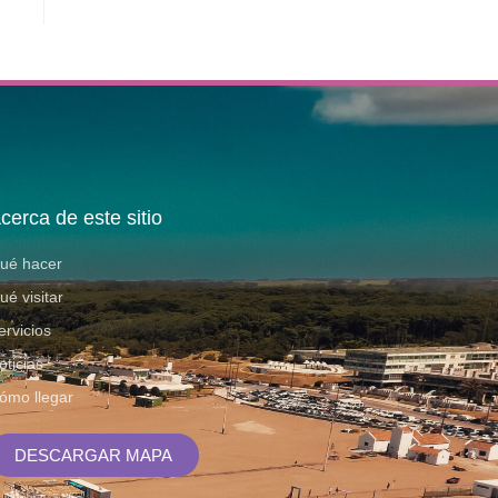
cerca de este sitio
ué hacer
ué visitar
ervicios
oticias
ómo llegar
DESCARGAR MAPA