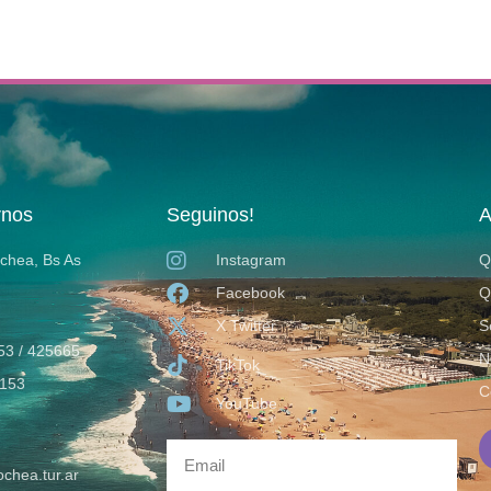
rnos
Seguinos!
A
ochea, Bs As
Instagram
Q
Facebook
Q
X Twitter
S
53 / 425665
N
TikTok
153
C
YouTube
chea.tur.ar