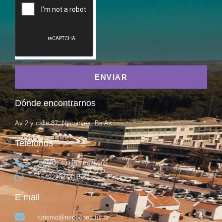
ENVIAR
Dónde encontrarnos
Av 2 y calle 87, Necochea, Bs As
Teléfonos
(02262) 431153 / 425665
+5492262431153
E mail
turismo@necochea.tur.ar