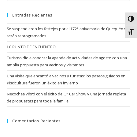
Entradas Recientes
Alter
Se suspendieron los festejos por el 172° aniversario de Quequén y
Alter
serán reprogramados
LC PUNTO DE ENCUENTRO
Turismo dio a conocer la agenda de actividades de agosto con una
amplia propuesta para vecinos y visitantes
Una visita que encantó a vecinos y turistas: los paseos guiados en
Piscicultura fueron un éxito en invierno
Necochea vibró con el éxito del 3° Car Show y una jornada repleta
de propuestas para toda la familia
Comentarios Recientes