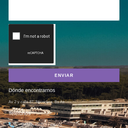
ENVIAR
Dónde encontrarnos
Av 2 y calle 87, Necochea, Bs As
Teléfonos
(02262) 431153 / 425665