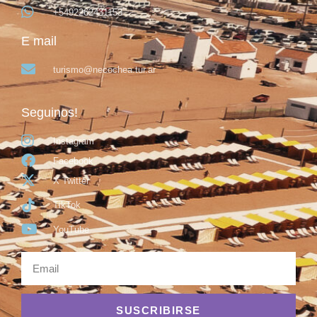
+5492262431153
E mail
turismo@necochea.tur.ar
Seguinos!
Instagram
Facebook
X Twitter
TikTok
YouTube
SUSCRIBIRSE