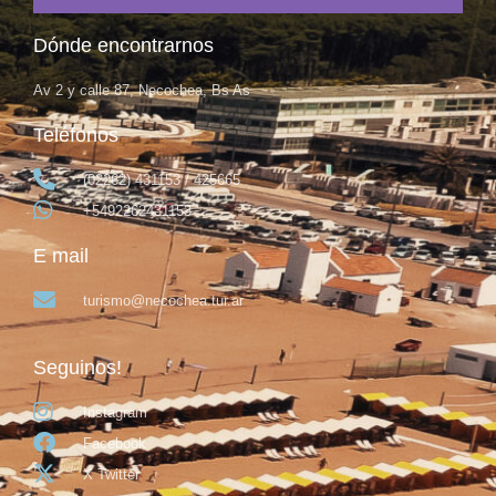
Dónde encontrarnos
Av 2 y calle 87, Necochea, Bs As
Teléfonos
(02262) 431153 / 425665
+5492262431153
E mail
turismo@necochea.tur.ar
Seguinos!
Instagram
Facebook
X Twitter