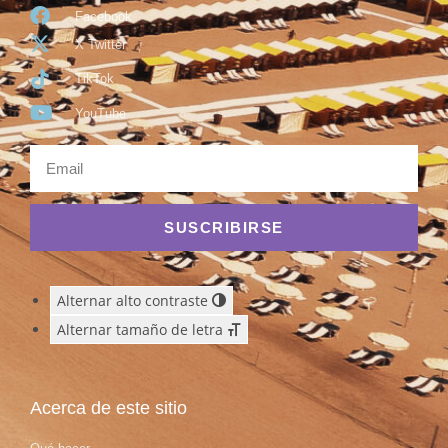
Facebook
X Twitter
TikTok
YouTube
SUSCRIBIRSE
Alternar alto contraste
Alternar tamaño de letra
Acerca de este sitio