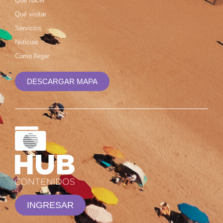
Qué hacer
Qué visitar
Servicios
Noticias
Cómo llegar
DESCARGAR MAPA
INGRESAR