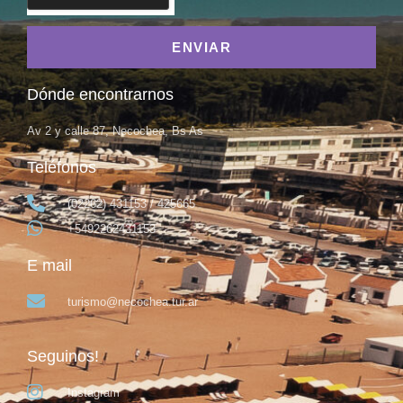
ENVIAR
Dónde encontrarnos
Av 2 y calle 87, Necochea, Bs As
Teléfonos
(02262) 431153 / 425665
+5492262431153
E mail
turismo@necochea.tur.ar
Seguinos!
Instagram