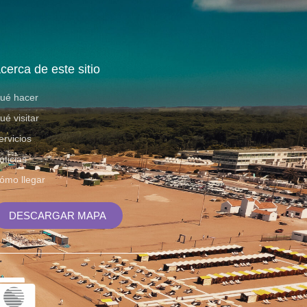
cerca de este sitio
ué hacer
ué visitar
ervicios
oticias
ómo llegar
DESCARGAR MAPA