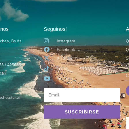
rnos
Seguinos!
A
ochea, Bs As
Instagram
Q
Facebook
Q
X Twitter
S
53 / 425665
N
TikTok
153
C
YouTube
chea.tur.ar
SUSCRIBIRSE