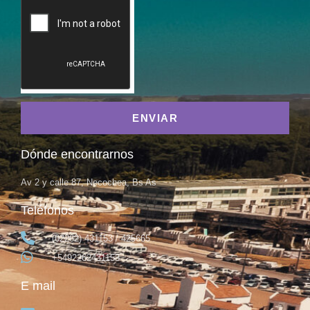
ENVIAR
Dónde encontrarnos
Av 2 y calle 87, Necochea, Bs As
Teléfonos
(02262) 431153 / 425665
+5492262431153
E mail