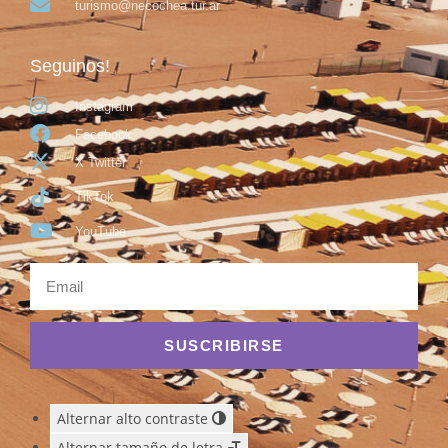
turismo@necochea.tur.ar
Seguinos!
Instagram
Facebook
X Twitter
TikTok
YouTube
SUSCRIBIRSE
Alternar alto contraste
Alternar tamaño de letra