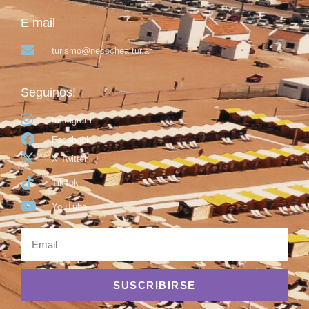
E mail
turismo@necochea.tur.ar
Seguinos!
Instagram
Facebook
X Twitter
TikTok
YouTube
SUSCRIBIRSE