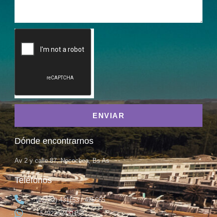
ENVIAR
Dónde encontrarnos
Av 2 y calle 87, Necochea, Bs As
Teléfonos
(02262) 431153 / 425665
+5492262431153