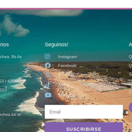
rnos
Seguinos!
A
ochea, Bs As
Instagram
Q
Facebook
Q
X Twitter
S
53 / 425665
N
TikTok
153
C
YouTube
chea.tur.ar
SUSCRIBIRSE