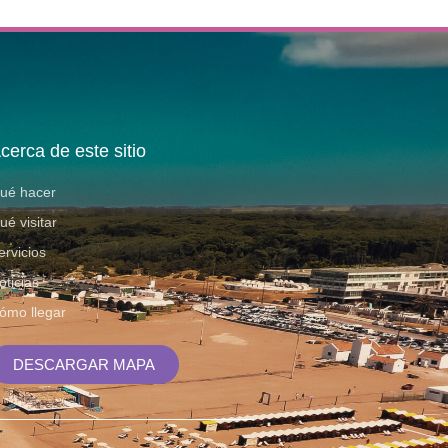
cerca de este sitio
ué hacer
ué visitar
ervicios
oticias
ómo llegar
DESCARGAR MAPA