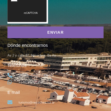
ENVIAR
Dónde encontrarnos
Av 2 y calle 87, Necochea, Bs As
Teléfonos
(02262) 431153 / 425665
+5492262431153
E mail
turismo@necochea.tur.ar