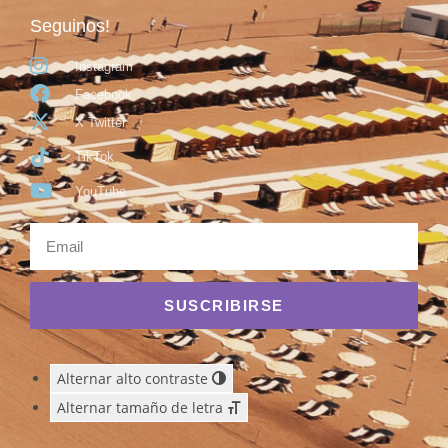
Seguinos!
Instagram
Facebook
X Twitter
TikTok
YouTube
SUSCRIBIRSE
Alternar alto contraste
Alternar tamaño de letra