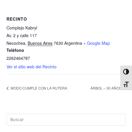
RECINTO
Complejo Kabryl
Av. 2 y calle 117
Necochea
,
Buenos Aires
7630
Argentina
+ Google Map
Teléfono
2262464787
Ver el sitio web del Recinto
Alter
Alter
MODO CUMPLE CON LA RUTERA
ÁRBOL – 30 AÑOS