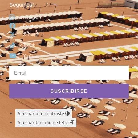
Seguinos!
Instagram
Facebook
X Twitter
TikTok
YouTube
SUSCRIBIRSE
Alternar alto contraste
Alternar tamaño de letra