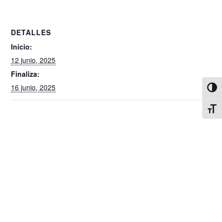
DETALLES
Inicio:
12 junio, 2025
Finaliza:
16 junio, 2025
Alter
Alter