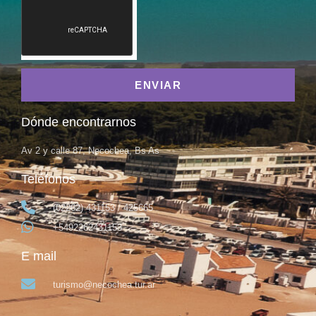
ENVIAR
Dónde encontrarnos
Av 2 y calle 87, Necochea, Bs As
Teléfonos
(02262) 431153 / 425665
+5492262431153
E mail
turismo@necochea.tur.ar