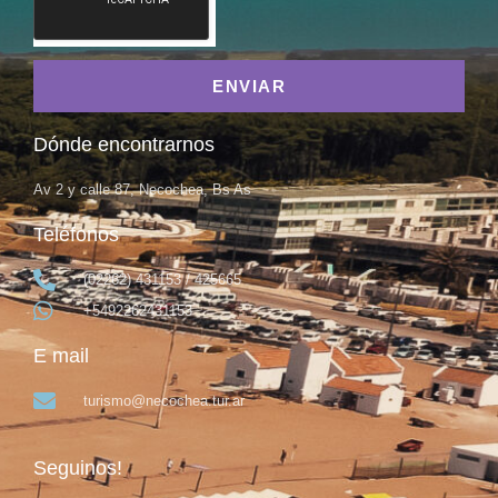
ENVIAR
Dónde encontrarnos
Av 2 y calle 87, Necochea, Bs As
Teléfonos
(02262) 431153 / 425665
+5492262431153
E mail
turismo@necochea.tur.ar
Seguinos!