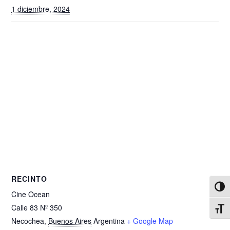
1 diciembre, 2024
RECINTO
Alter
Cine Ocean
Calle 83 Nº 350
Alter
Necochea
,
Buenos Aires
Argentina
+ Google Map