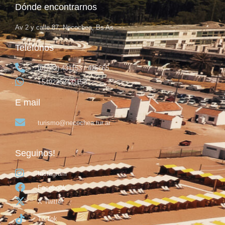
Dónde encontrarnos
Av 2 y calle 87, Necochea, Bs As
Teléfonos
(02262) 431153 / 425665
+5492262431153
E mail
turismo@necochea.tur.ar
Seguinos!
Instagram
Facebook
X Twitter
TikTok