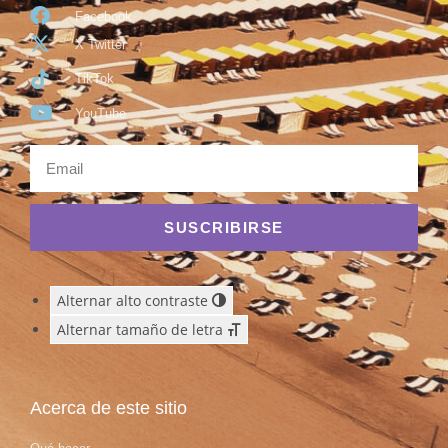
Facebook
X Twitter
TikTok
YouTube
SUSCRIBIRSE
Alternar alto contraste
Alternar tamaño de letra
Acerca de este sitio