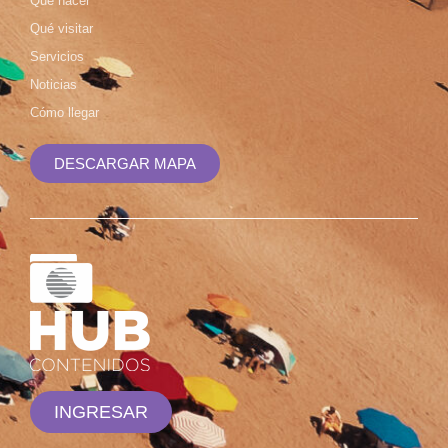
Qué hacer
Qué visitar
Servicios
Noticias
Cómo llegar
DESCARGAR MAPA
INGRESAR