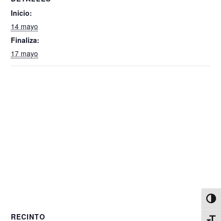
Inicio:
14 mayo
Finaliza:
17 mayo
Alter
RECINTO