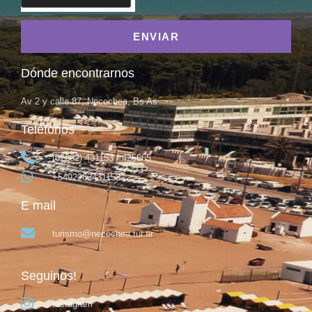
ENVIAR
Dónde encontrarnos
Av 2 y calle 87, Necochea, Bs As
Teléfonos
(02262) 431153 / 425665
+5492262431153
E mail
turismo@necochea.tur.ar
Seguinos!
Instagram