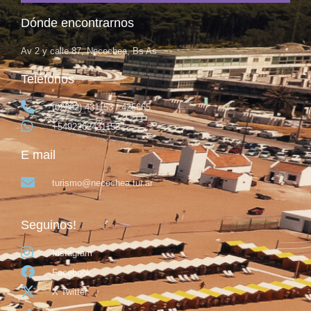
Dónde encontrarnos
Av 2 y calle 87, Necochea, Bs As
Teléfonos
(02262) 431153 / 425665
+5492262431153
E mail
turismo@necochea.tur.ar
Seguinos!
Instagram
Facebook
X Twitter