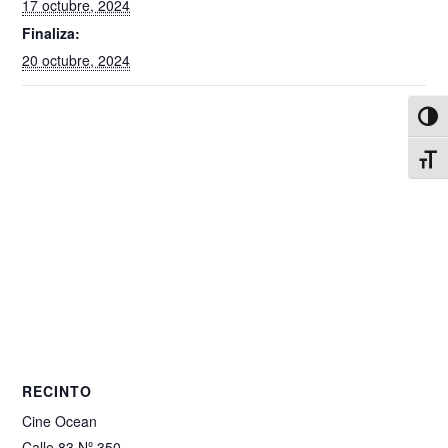
17 octubre, 2024
Finaliza:
20 octubre, 2024
Alter
Alter
RECINTO
Cine Ocean
Calle 83 Nº 350