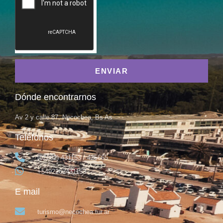
ENVIAR
Dónde encontrarnos
Av 2 y calle 87, Necochea, Bs As
Teléfonos
(02262) 431153 / 425665
+5492262431153
E mail
turismo@necochea.tur.ar