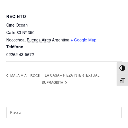
RECINTO
Cine Ocean
Calle 83 Nº 350
Necochea
,
Buenos Aires
Argentina
+ Google Map
Teléfono
02262 43-5672
Alter
LA CASA – PIEZA INTERTEXTUAL
MALA MÍA – ROCK
Alter
SUFRAGISTA