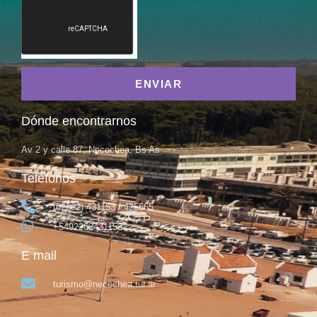
ENVIAR
Dónde encontrarnos
Av 2 y calle 87, Necochea, Bs As
Teléfonos
(02262) 431153 / 425665
+5492262431153
E mail
turismo@necochea.tur.ar