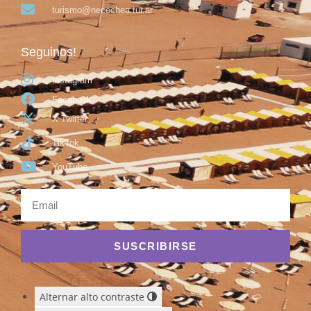
turismo@necochea.tur.ar
Seguinos!
Instagram
Facebook
X Twitter
TikTok
YouTube
SUSCRIBIRSE
Alternar alto contraste