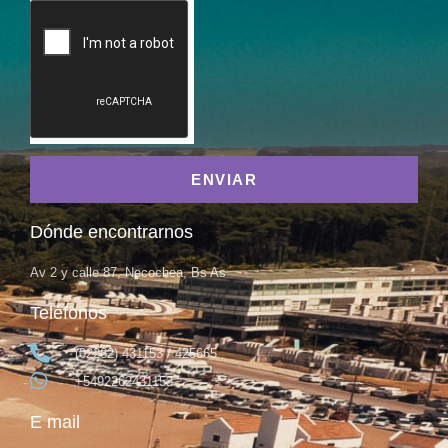
ENVIAR
Dónde encontrarnos
Av 2 y calle 87, Necochea, Bs As
Teléfonos
(02262) 431153 / 425665
+5492262431153
E mail