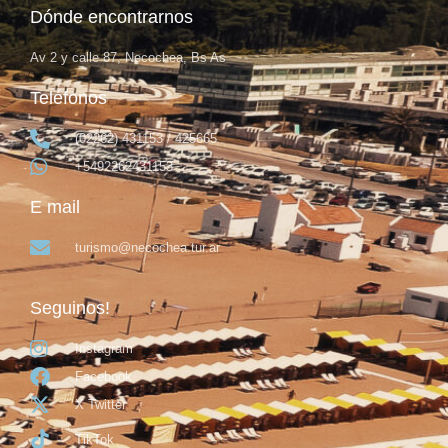
Dónde encontrarnos
Av 2 y calle 87, Necochea, Bs As
Teléfonos
(02262) 431153 / 425665
+5492262431153
E mail
turismo@necochea.tur.ar
Seguinos!
Instagram
Facebook
X Twitter
TikTok