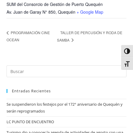
SUM del Consorcio de Gestión de Puerto Quequén
Av. Juan de Garay N° 850, Quequén
+ Google Map
TALLER DE PERCUSIÓN Y RODA DE
PROGRAMACIÓN CINE
OCEAN
SAMBA
Alter
Alter
Entradas Recientes
Se suspendieron los festejos por el 172° aniversario de Quequén y
serán reprogramados
LC PUNTO DE ENCUENTRO
Turismo dio a conocer la agenda de actividades de agosto con una