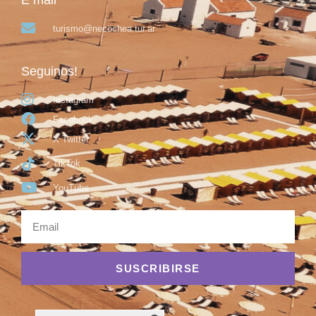
turismo@necochea.tur.ar
Seguinos!
Instagram
Facebook
X Twitter
TikTok
YouTube
SUSCRIBIRSE