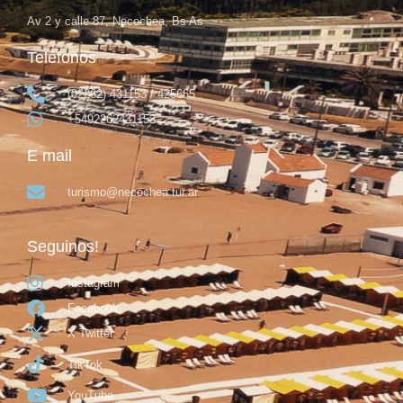
Av 2 y calle 87, Necochea, Bs As
Teléfonos
(02262) 431153 / 425665
+5492262431153
E mail
turismo@necochea.tur.ar
Seguinos!
Instagram
Facebook
X Twitter
TikTok
YouTube