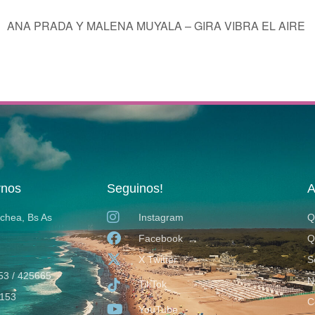
ANA PRADA Y MALENA MUYALA – GIRA VIBRA EL AIRE
rnos
Seguinos!
A
ochea, Bs As
Instagram
Q
Facebook
Q
X Twitter
S
53 / 425665
N
TikTok
153
C
YouTube