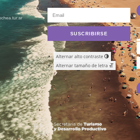
chea.tur.ar
SUSCRIBIRSE
Alternar alto contraste
Alternar tamaño de letra