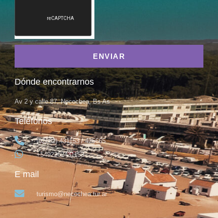
ENVIAR
Dónde encontrarnos
Av 2 y calle 87, Necochea, Bs As
Teléfonos
(02262) 431153 / 425665
+5492262431153
E mail
turismo@necochea.tur.ar