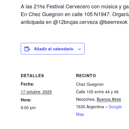
A las 21hs Festival Cervecero con música y g
En Chez Guegnon en calle 105 N1947. Organi
anticipada en @12brujas.cerveza @beerrexok
Añadir al calendario
DETALLES
RECINTO
Fecha:
Chez Guegnon
17 octubre, 2025
Calle 105 entre 44 y 46
Necochea
,
Buenos Aires
Hora:
7630
Argentina
+ Google
9:00 pm
Map