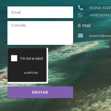
(02262) 4311
+5492262431
E mail
turismo@neco
ENVIAR