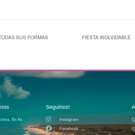
 TODAS SUS FORMAS
FIESTA INOLVIDABLE
rnos
Seguinos!
A
ochea, Bs As
Instagram
Q
Facebook
Q