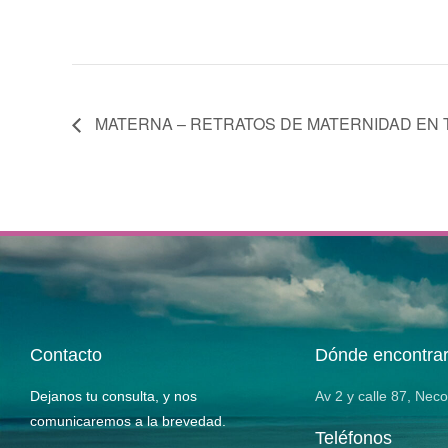
MATERNA – RETRATOS DE MATERNIDAD EN
Contacto
Dónde encontra
Dejanos tu consulta, y nos
Av 2 y calle 87, Nec
comunicaremos a la brevedad.
Teléfonos