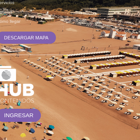
ervicios
oticias
ómo llegar
DESCARGAR MAPA
INGRESAR