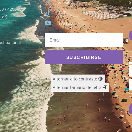
X Twitter
S
53 / 425665
N
TikTok
153
C
YouTube
chea.tur.ar
SUSCRIBIRSE
Alternar alto contraste
Alternar tamaño de letra