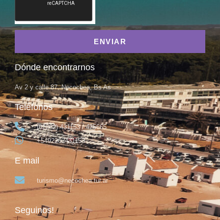
ENVIAR
Dónde encontrarnos
Av 2 y calle 87, Necochea, Bs As
Teléfonos
(02262) 431153 / 425665
+5492262431153
E mail
turismo@necochea.tur.ar
Seguinos!