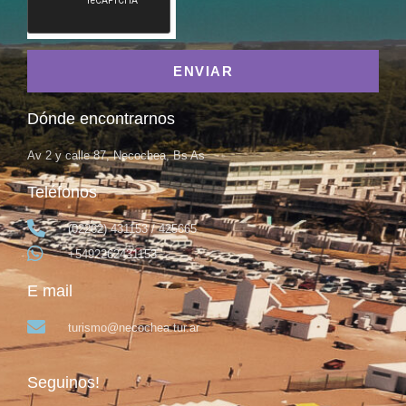
ENVIAR
Dónde encontrarnos
Av 2 y calle 87, Necochea, Bs As
Teléfonos
(02262) 431153 / 425665
+5492262431153
E mail
turismo@necochea.tur.ar
Seguinos!