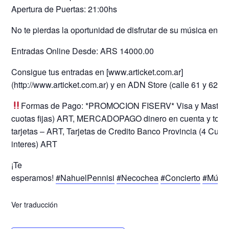
Apertura de Puertas: 21:00hs
No te pierdas la oportunidad de disfrutar de su música en vi
Entradas Online Desde: ARS 14000.00
Consigue tus entradas en [www.articket.com.ar]
(http://www.articket.com.ar) y en ADN Store (calle 61 y 62).
Formas de Pago: *PROMOCION FISERV* Visa y MasterC
cuotas fijas) ART, MERCADOPAGO dinero en cuenta y toda
tarjetas – ART, Tarjetas de Credito Banco Provincia (4 Cuota
interes) ART
¡Te
esperamos!
#NahuelPennisi
#Necochea
#Concierto
#Músi
Ver traducción