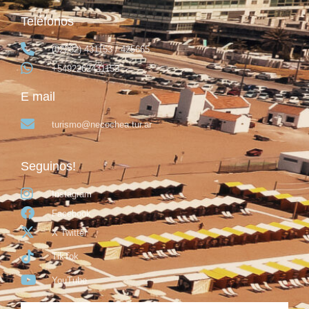
Teléfonos
(02262) 431153 / 425665
+5492262431153
E mail
turismo@necochea.tur.ar
Seguinos!
Instagram
Facebook
X Twitter
TikTok
YouTube