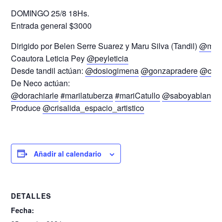
DOMINGO 25/8 18Hs.
Entrada general $3000
Dirigido por Belen Serre Suarez y Maru Silva (Tandil)
@maru
Coautora Leticia Pey
@peyleticia
Desde tandil actúan:
@dosiogimena
@gonzapradere
@con
De Neco actúan:
@dorachiarle
#marilatuberza
#mariCatullo
@saboyablanca
Produce
@crisalida_espacio_artistico
Añadir al calendario
DETALLES
Fecha: